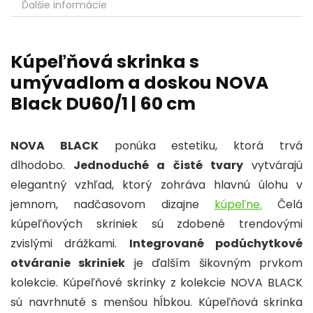
Ďalšie informácie
b
dI
A
st
a
o
n
p
g
o
p
e
Kúpeľňová skrinka s
umývadlom a doskou NOVA
k
Black DU60/1 | 60 cm
NOVA BLACK
ponúka estetiku, ktorá trvá
dlhodobo.
Jednoduché a čisté tvary
vytvárajú
elegantný vzhľad, ktorý zohráva hlavnú úlohu v
jemnom, nadčasovom dizajne
kúpeľne.
Čelá
kúpeľňových skriniek sú zdobené trendovými
zvislými drážkami.
Integrované podúchytkové
otváranie skriniek
je ďalším šikovným prvkom
kolekcie.
Kúpeľňové skrinky z kolekcie NOVA BLACK
sú navrhnuté s menšou hĺbkou. Kúpeľňová skrinka