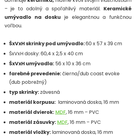
dominuje
keramika,
hlavne kvôli svojim vlastnostiam
– je to odolný a spoľahlivý materiál.
Keramické
umývadlo na dosku
je elegantnou a funkčnou
voľbou.
ŠxVxH skrinky pod umývadlo:
60 x 57 x 39 cm
ŠxVxH dosky:
60,4 x 2,5 x 40 cm
ŠxVxH umývadla:
56 x 10 x 36 cm
farebné prevedenie:
čierna/dub coast evoke
(dub pobrežný)
typ skrinky:
závesná
materiál korpusu:
laminovaná doska, 16 mm
materiál dvierok:
MDF
, 16 mm – PVC
materiál zásuvky:
MDF
, 16 mm – PVC
materiál vložky:
laminovaná doska, 16 mm