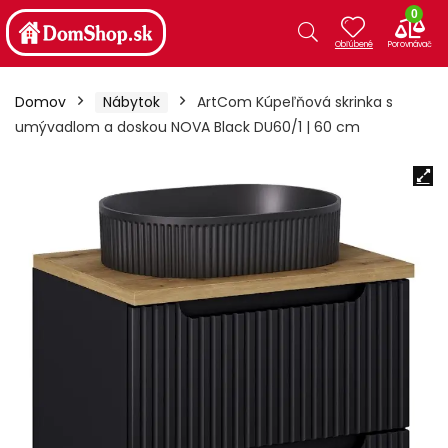
0
Domov
Nábytok
ArtCom Kúpeľňová skrinka s
umývadlom a doskou NOVA Black DU60/1 | 60 cm